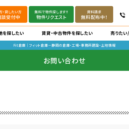
方・貸したい方
無料で物件探します!!
資料請求
相談受付中
物件リクエスト
無料配布中！
地を探したい
賃貸・中古物件を探したい
売りたい
Fit倉庫｜フィット倉庫－静岡の倉庫・工場・事務所建設・土地情報
お問い合わせ