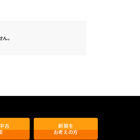
せん。
・中古
新築を
索
お考えの方