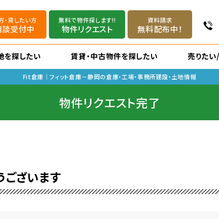
方・貸したい方
無料で物件探します!!
資料請求
相談受付中
物件リクエスト
無料配布中！
地を探したい
賃貸・中古物件を探したい
売りたい
Fit倉庫｜フィット倉庫－静岡の倉庫・工場・事務所建設・土地情報
物件リクエスト完了
うございます