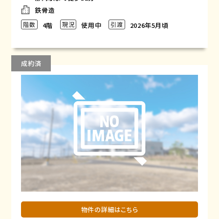
鉄骨造
階数
現況
引渡
4階
使用中
2026年5月頃
成約済
物件の詳細はこちら