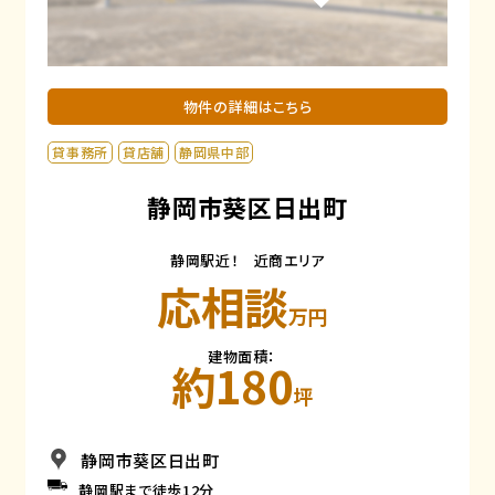
物件の詳細はこちら
貸事務所
貸店舗
静岡県中部
静岡市葵区日出町
静岡駅近！ 近商エリア
応相談
万円
建物面積：
約180
坪
静岡市葵区日出町
静岡駅まで徒歩12分