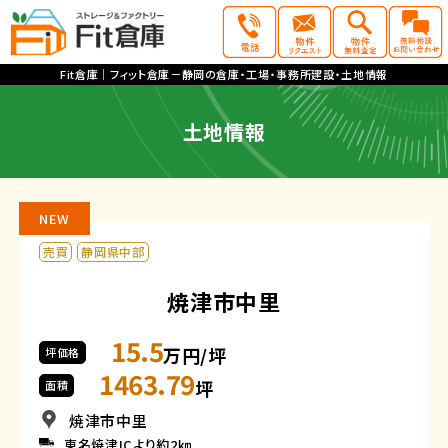
Fit倉庫｜フィット倉庫－静岡の倉庫・工場・事務所建設・土地情報
土地情報
NEW
売買
静岡県中部
焼津市中里
15.5
万円/坪
坪価格
1463.79
坪
面積
焼津市中里
東名焼津ICより約2㎞