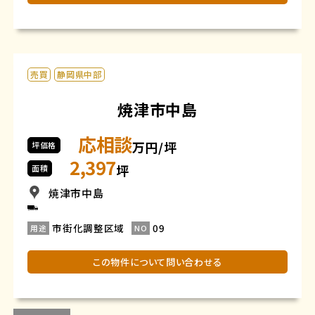
売買
静岡県中部
焼津市中島
応相談
万円/坪
坪価格
2,397
坪
面積
焼津市中島
市街化調整区域
09
用途
NO
この物件について問い合わせる