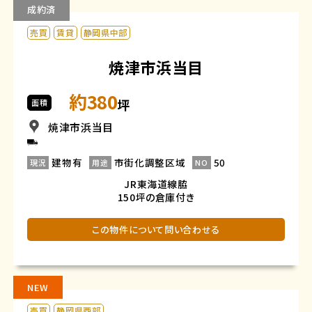
成約済
売買
賃貸
静岡県中部
焼津市浜当目
約380
坪
面積
焼津市浜当目
建物有
市街化調整区域
50
現況
用途
NO
JR東海道線脇
150坪の倉庫付き
この物件について問い合わせる
NEW
売買
静岡県西部