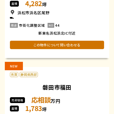
4,282
坪
面積
浜松市浜名区尾野
市街化調整区域
44
用途
NO
新東名浜松浜北IC付近
この物件について問い合わせる
NEW
売買
静岡県西部
磐田市福田
応相談
万円
売却価格
1,783
坪
面積