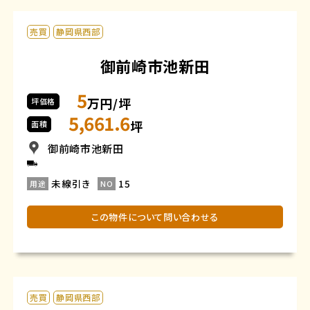
売買
静岡県西部
御前崎市池新田
5
万円/坪
坪価格
5,661.6
坪
面積
御前崎市池新田
未線引き
15
用途
NO
この物件について問い合わせる
売買
静岡県西部