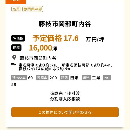
売買
静岡県中部
藤枝市岡部町内谷
予定価格 17.6
万円/坪
坪価格
16,000
坪
面積
藤枝市岡部町内谷
東名焼津ICより約3㎞、 新東名藤枝岡部ICより約4㎞、
藤枝バイパス広幡ICより約2㎞
60
200
田畑
工業
建ぺい率
容積率
現況
用途
NO
59
造成完了後引渡
分割購入応相談
この物件について問い合わせる