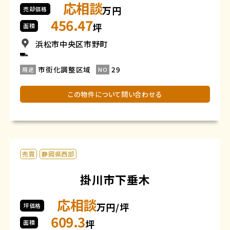
応相談
万円
売却価格
456.47
坪
面積
浜松市中央区市野町
市街化調整区域
29
用途
NO
この物件について問い合わせる
売買
静岡県西部
掛川市下垂木
応相談
万円/坪
坪価格
609.3
坪
面積