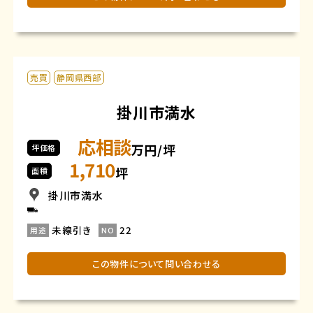
売買
静岡県西部
掛川市満水
応相談
万円/坪
坪価格
1,710
坪
面積
掛川市満水
未線引き
22
用途
NO
この物件について問い合わせる