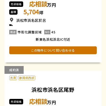
応相談
万円
売却価格
5,704
坪
面積
浜松市浜名区於呂
市街化調整区域
45
用途
NO
新東名浜松浜北IC付近
この物件について問い合わせる
成約済
売買
静岡県西部
浜松市浜名区尾野
応相談
万円
売却価格