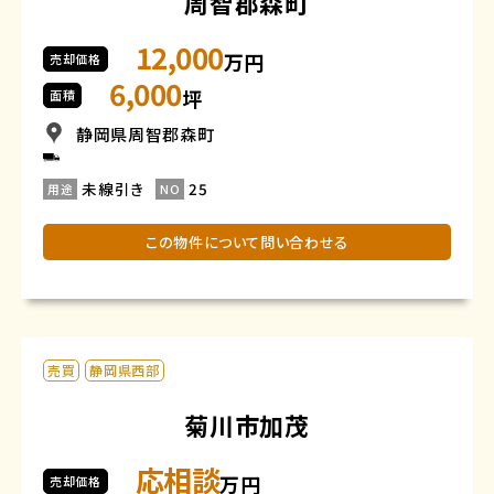
周智郡森町
12,000
万円
売却価格
6,000
坪
面積
静岡県周智郡森町
未線引き
25
用途
NO
この物件について問い合わせる
売買
静岡県西部
菊川市加茂
応相談
万円
売却価格