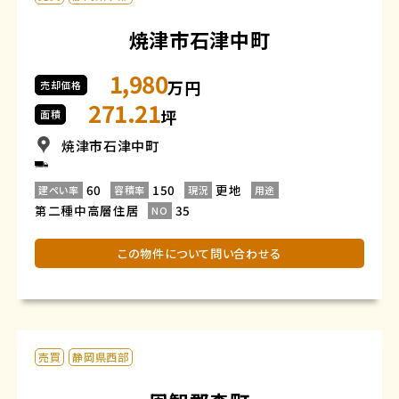
焼津市石津中町
1,980
万円
売却価格
271.21
坪
面積
焼津市石津中町
60
150
更地
建ぺい率
容積率
現況
用途
第二種中高層住居
35
NO
この物件について問い合わせる
売買
静岡県西部