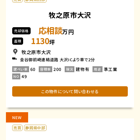
牧之原市大沢
応相談
万円
売却価格
1130
坪
面積
牧之原市大沢
金谷御前崎連絡道路 大沢ICより車で2分
60
200
建物有
準工業
建ぺい率
容積率
現況
用途
49
NO
この物件について問い合わせる
NEW
売買
静岡県中部