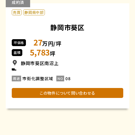
成約済
売買
静岡県中部
静岡市葵区
27
万円/坪
坪価格
5,783
坪
面積
静岡市葵区南沼上
市街化調整区域
08
用途
NO
この物件について問い合わせる