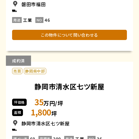
磐田市福田
工業
46
用途
NO
この物件について問い合わせる
成約済
売買
静岡県中部
静岡市清水区七ツ新屋
35
万円/坪
坪価格
1,800
坪
面積
静岡市清水区七ツ新屋
60
200
工業
36
建ぺい率
容積率
用途
NO