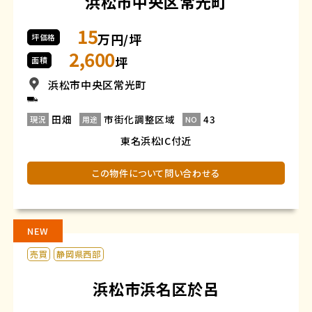
浜松市中央区常光町
15
万円/坪
坪価格
2,600
坪
面積
浜松市中央区常光町
田畑
市街化調整区域
43
現況
用途
NO
東名浜松IC付近
この物件について問い合わせる
NEW
売買
静岡県西部
浜松市浜名区於呂