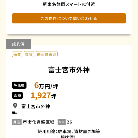
新東名静岡スマートIC付近
この物件について問い合わせる
成約済
売買
賃貸
静岡県東部
富士宮市外神
6
万円/坪
坪価格
1,927
坪
面積
富士宮市外神
市街化調整区域
26
用途
NO
使用用途：駐車場、資材置き場等
現状渡し