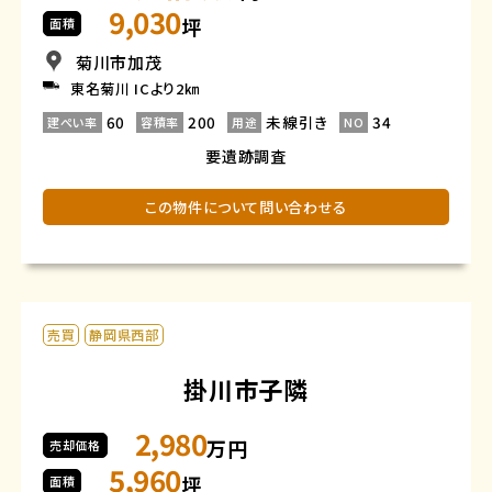
9,030
坪
面積
菊川市加茂
東名菊川 ICより2㎞
60
200
未線引き
34
建ぺい率
容積率
用途
NO
要遺跡調査
この物件について問い合わせる
売買
静岡県西部
掛川市子隣
2,980
万円
売却価格
5,960
坪
面積