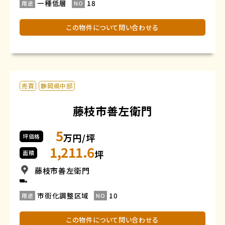
一種低層
18
用途
NO
この物件について問い合わせる
売買
静岡県中部
藤枝市善左衛門
5
万円/坪
坪価格
1,211.6
坪
面積
藤枝市善左衛門
市街化調整区域
10
用途
NO
この物件について問い合わせる