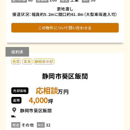
更地渡し
接道状況：幅員約5.2mに間口約61.8m（大型車両進入可）
この物件について問い合わせる
成約済
売買
賃貸
静岡県中部
静岡市葵区飯間
応相談
万円
売却価格
4,000
坪
面積
静岡市葵区飯間
その他
32
用途
NO