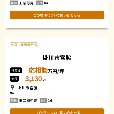
工業専用
04
用途
NO
この物件について問い合わせる
売買
静岡県西部
掛川市宮脇
応相談
万円/坪
坪価格
3,130
坪
面積
掛川市宮脇
第二種中高
16
用途
NO
この物件について問い合わせる