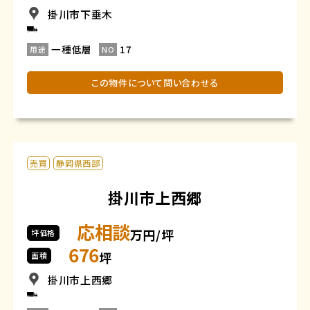
掛川市下垂木
一種低層
17
用途
NO
この物件について問い合わせる
売買
静岡県西部
掛川市上西郷
応相談
万円/坪
坪価格
676
坪
面積
掛川市上西郷