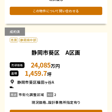
この物件について問い合わせる
成約済
売買
静岡県中部
静岡市葵区 A区画
24,085
万円
売却価格
1,459.7
坪
面積
静岡市葵区福田ヶ谷A
市街化調整区域
2
用途
NO
現況価格、設計事務所指定有り