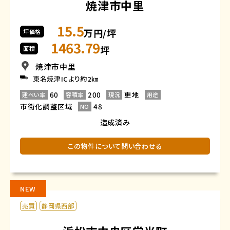
焼津市中里
15.5
万円/坪
坪価格
1463.79
坪
面積
焼津市中里
東名焼津ICより約2㎞
60
200
更地
建ぺい率
容積率
現況
用途
市街化調整区域
48
NO
造成済み
この物件について問い合わせる
NEW
売買
静岡県西部