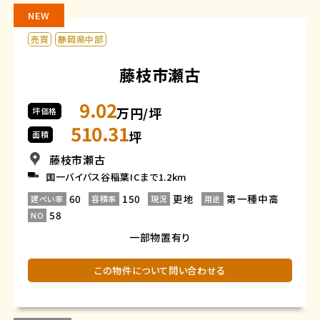
NEW
売買
静岡県中部
藤枝市瀬古
9.02
万円/坪
坪価格
510.31
坪
面積
藤枝市瀬古
国一バイパス谷稲葉ICまで1.2km
60
150
更地
第一種中高
建ぺい率
容積率
現況
用途
58
NO
一部物置有り
この物件について問い合わせる