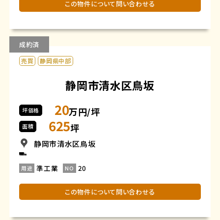
この物件について問い合わせる
成約済
売買
静岡県中部
静岡市清水区鳥坂
20
万円/坪
坪価格
625
坪
面積
静岡市清水区鳥坂
準工業
20
用途
NO
この物件について問い合わせる