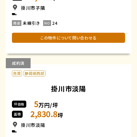
掛川市子隣
未線引き
24
用途
NO
この物件について問い合わせる
成約済
売買
静岡県西部
掛川市淡陽
5
万円/坪
坪価格
2,830.8
坪
面積
掛川市淡陽