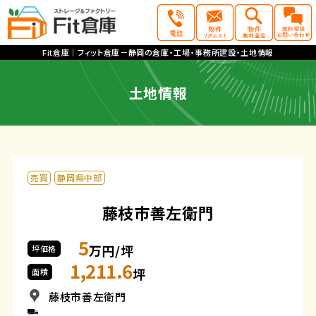
Fit倉庫｜フィット倉庫－静岡の倉庫・工場・事務所建設・土地情報
土地情報
売買
静岡県中部
藤枝市善左衛門
5
万円/坪
坪価格
1,211.6
坪
面積
藤枝市善左衛門